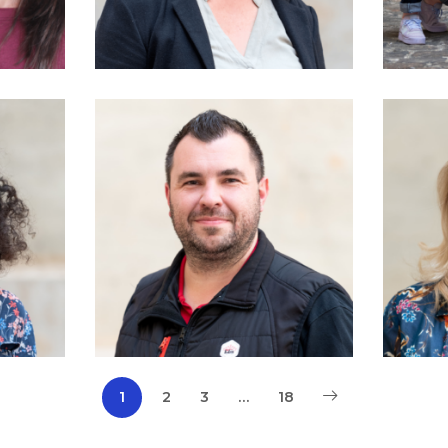
MAINTIEN DE
L'AUTONOMIE, BIEN-
VEILLIR, AIDANCE
1
2
3
…
18