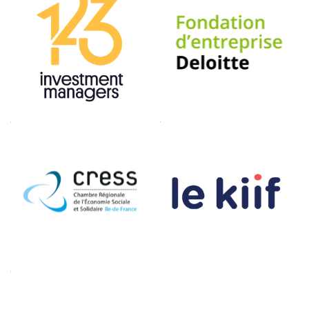
Le Kiif
Résonance