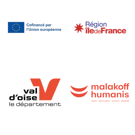
Malakoff
Humanis
Banque
des
Territoires