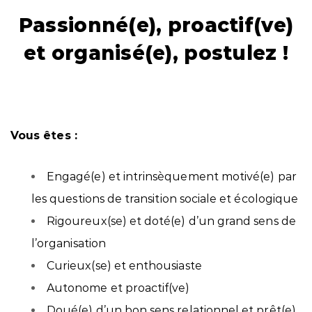
Passionné(
e)
, proactif(
ve)
et organisé(
e)
, postulez !
Vous êtes :
Engagé(
e)
et intrinsèquement motivé(
e)
par
les questions de transition sociale et écologique
Rigoureux(
se)
et doté(
e) d’un grand sens de
l’organisation
Curieux(
se) et
enthousiaste
Autonome et proactif(
ve)
Doué(
e)
d’un bon sens relationnel et prêt(
e)