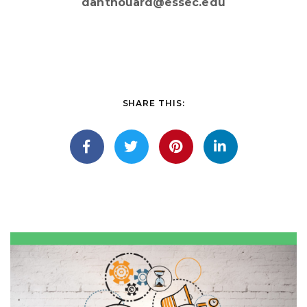
danthouard@essec.edu
SHARE THIS: