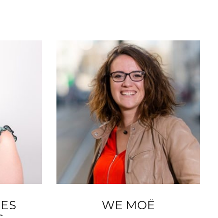
TES
WE MOË