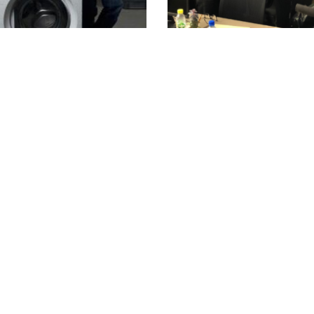
CAREGAM
’INCREVABLE
PRODUCTION & CONSO
RESPONSABLES
TION & CONSOMMATION
RESPONSABLES